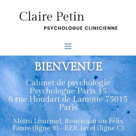
BIENVENUE
Cabinet de psychologie
Psychologue Paris 15
6 rue Houdart de Lamotte 75015
Paris
Métro Lourmel, Boucicaut ou Félix
Faure (ligne 8) - RER Javel (ligne C)